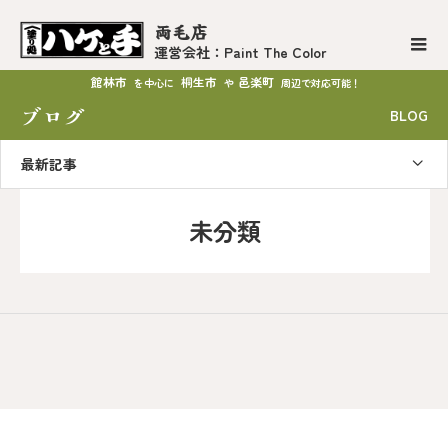
両毛店
運営会社：Paint The Color
館林市
桐生市
邑楽町
を中心に
や
周辺で対応可能！
ブログ
BLOG
最新記事
未分類